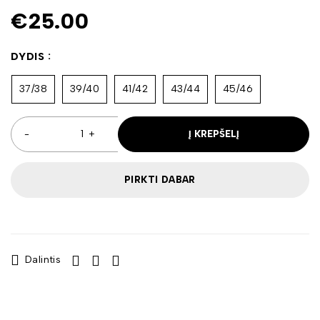
€
25.00
DYDIS
37/38
39/40
41/42
43/44
45/46
Į KREPŠELĮ
PIRKTI DABAR
Dalintis