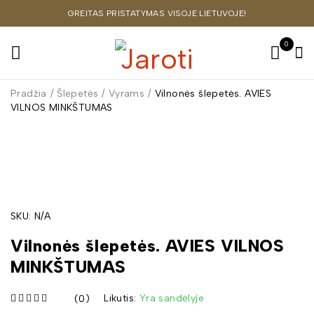
GREITAS PRISTATYMAS VISOJE LIETUVOJE!
0
Pradžia
/
Šlepetės
/
Vyrams
/
Vilnonės šlepetės. AVIES
VILNOS MINKŠTUMAS
SKU:
N/A
Vilnonės šlepetės. AVIES VILNOS
MINKŠTUMAS
Likutis:
Yra sandėlyje
(0)
iš 5