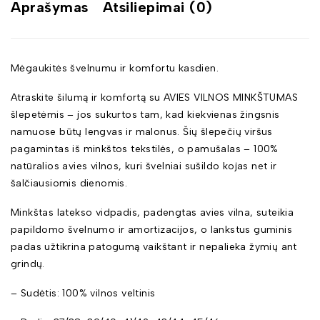
Aprašymas
Atsiliepimai (0)
Mėgaukitės švelnumu ir komfortu kasdien.
Atraskite šilumą ir komfortą su AVIES VILNOS MINKŠTUMAS
šlepetėmis – jos sukurtos tam, kad kiekvienas žingsnis
namuose būtų lengvas ir malonus. Šių šlepečių viršus
pagamintas iš minkštos tekstilės, o pamušalas – 100%
natūralios avies vilnos, kuri švelniai sušildo kojas net ir
šalčiausiomis dienomis.
Minkštas latekso vidpadis, padengtas avies vilna, suteikia
papildomo švelnumo ir amortizacijos, o lankstus guminis
padas užtikrina patogumą vaikštant ir nepalieka žymių ant
grindų.
– Sudėtis: 100% vilnos veltinis