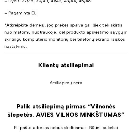
– Dydis: 37/38, 39/40, 41/42, 43/44, 45/46
– Pagaminta EU
*Atkreipkite dėmesį, jog prekės spalva gali šiek tiek skirtis
nuo matomų nuotraukoje, dėl produkto apšvietimo sąlygų ir
skirtingų kompiuterio monitorių bei telefonų ekrano raiškos
nustatymų.
Klientų atsiliepimai
Atsiliepimų nėra
Palik atsiliepimą pirmas “Vilnonės
šlepetės. AVIES VILNOS MINKŠTUMAS”
El. pašto adresas nebus skelbiamas.
Būtini laukeliai