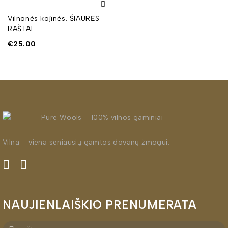
Vilnonės kojinės. ŠIAURĖS
RAŠTAI
€
25.00
Vilna – viena seniausių gamtos dovanų žmogui.
NAUJIENLAIŠKIO PRENUMERATA