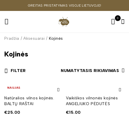
GREITAS PRISTATYMAS VISOJE LIETUVOJE!
0
Pradžia
/
Aksesuarai
/
Kojinės
Kojinės
FILTER
NUMATYTASIS RIKIAVIMAS
NAUJAS
Natūralios vilnos kojinės.
Vaikiškos vilnonės kojinės
BALTŲ RAŠTAI
ANGELIUKO PĖDUTĖS
€
25.00
€
15.00