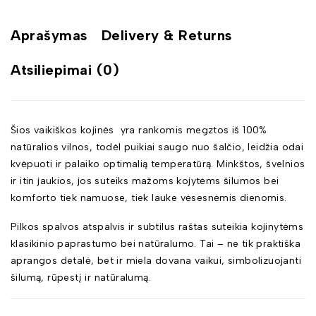
Aprašymas
Delivery & Returns
Atsiliepimai (0)
Šios vaikiškos kojinės yra rankomis megztos iš 100%
natūralios vilnos, todėl puikiai saugo nuo šalčio, leidžia odai
kvėpuoti ir palaiko optimalią temperatūrą. Minkštos, švelnios
ir itin jaukios, jos suteiks mažoms kojytėms šilumos bei
komforto tiek namuose, tiek lauke vėsesnėmis dienomis.
Pilkos spalvos atspalvis ir subtilus raštas suteikia kojinytėms
klasikinio paprastumo bei natūralumo. Tai – ne tik praktiška
aprangos detalė, bet ir miela dovana vaikui, simbolizuojanti
šilumą, rūpestį ir natūralumą.