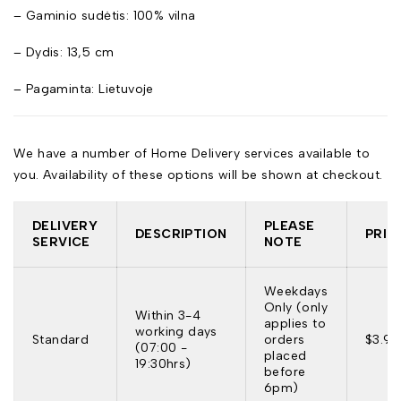
– Gaminio sudėtis: 100% vilna
– Dydis: 13,5 cm
– Pagaminta: Lietuvoje
We have a number of Home Delivery services available to
you. Availability of these options will be shown at checkout.
DELIVERY
PLEASE
DESCRIPTION
PRIC
SERVICE
NOTE
Weekdays
Only (only
Within 3-4
applies to
working days
Standard
orders
$3.95
(07:00 -
placed
19:30hrs)
before
6pm)