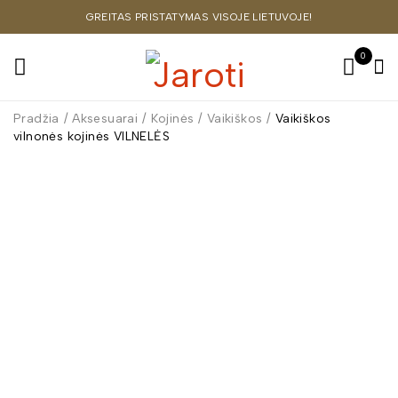
GREITAS PRISTATYMAS VISOJE LIETUVOJE!
0
Pradžia
/
Aksesuarai
/
Kojinės
/
Vaikiškos
/
Vaikiškos
vilnonės kojinės VILNELĖS