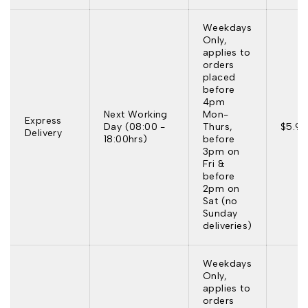
Weekdays
Only,
applies to
orders
placed
before
4pm
Next Working
Mon-
Express
Day (08:00 -
Thurs,
$5.95
Delivery
18:00hrs)
before
3pm on
Fri &
before
2pm on
Sat (no
Sunday
deliveries)
Weekdays
Only,
applies to
orders