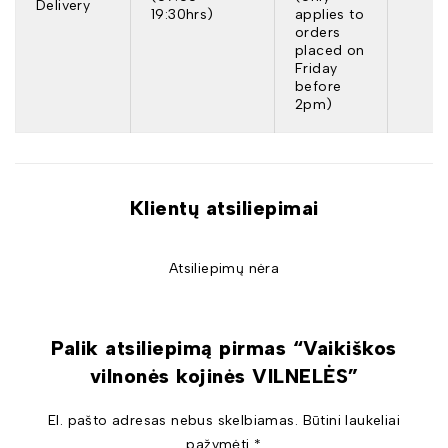
Delivery
19:30hrs)
applies to
orders
placed on
Friday
before
2pm)
Klientų atsiliepimai
Atsiliepimų nėra
Palik atsiliepimą pirmas “Vaikiškos
vilnonės kojinės VILNELĖS”
El. pašto adresas nebus skelbiamas.
Būtini laukeliai
pažymėti
*