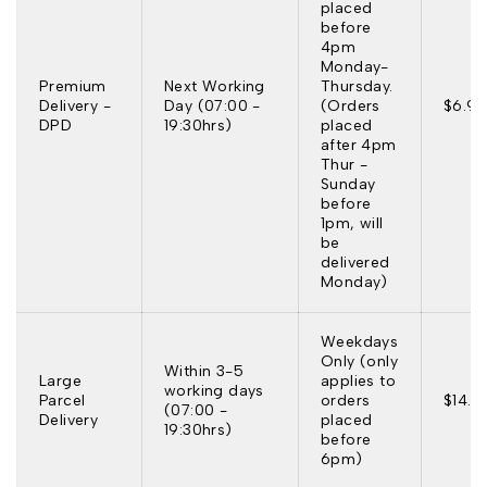
placed
before
4pm
Monday-
Premium
Next Working
Thursday.
Delivery -
Day (07:00 -
(Orders
$6.95
DPD
19:30hrs)
placed
after 4pm
Thur -
Sunday
before
1pm, will
be
delivered
Monday)
Weekdays
Only (only
Within 3-5
Large
applies to
working days
Parcel
orders
$14.9
(07:00 -
Delivery
placed
19:30hrs)
before
6pm)