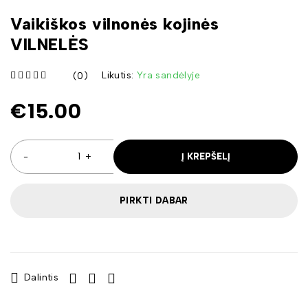
Vaikiškos vilnonės kojinės
VILNELĖS
Likutis:
Yra sandėlyje
(0)
iš 5
€
15.00
Į KREPŠELĮ
PIRKTI DABAR
Dalintis