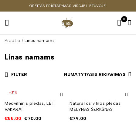
GREITAS PRISTATYMAS VISOJE LIETUVOJE!
0
Pradžia
/
Linas namams
Linas namams
FILTER
NUMATYTASIS RIKIAVIMAS
-21%
Medvilninis pledas. LĖTI
Natūralios vilnos pledas.
VAKARAI
MĖLYNAS ŠERKŠNAS
€
55.00
€
70.00
€
79.00