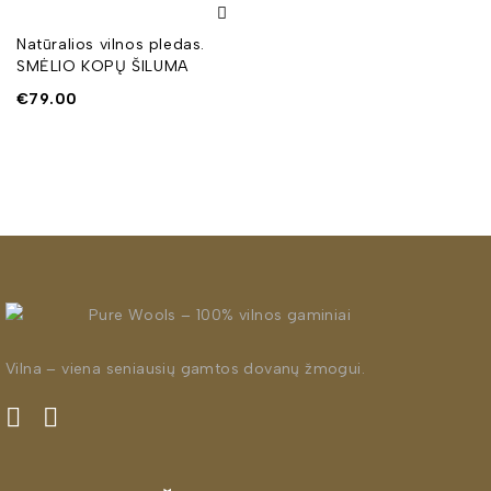
Natūralios vilnos pledas.
SMĖLIO KOPŲ ŠILUMA
€
79.00
Vilna – viena seniausių gamtos dovanų žmogui.