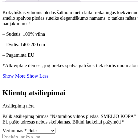
Kokybiškas vilnonis pledas šaltuoju metų laiku reikalingas kiekvienuose
smėlio spalvos pledas suteiks elegantiškumo namams, o tankus raštas u
naujakuriams!
– Sudėtis: 100% vilna
– Dydis: 140×200 cm
– Pagaminta EU
*Atkreipkite dėmesį, jog prekės spalva gali šiek tiek skirtis nuo mat
Show More
Show Less
Klientų atsiliepimai
Atsiliepimų nėra
Palik atsiliepimą pirmas “Natūralios vilnos pledas. SMĖLIO KOPA”
El. pašto adresas nebus skelbiamas.
Būtini laukeliai pažymėti
*
Vertinimas
*