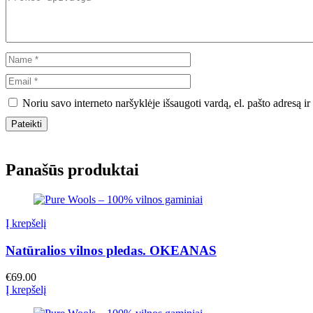
Noriu savo interneto naršyklėje išsaugoti vardą, el. pašto adresą ir 
Panašūs produktai
Į krepšelį
Natūralios vilnos pledas. OKEANAS
€
69.00
Į krepšelį