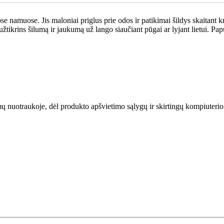
 namuose. Jis maloniai priglus prie odos ir patikimai šildys skaitant kny
žtikrins šilumą ir jaukumą už lango siaučiant pūgai ar lyjant lietui. 
omų nuotraukoje, dėl produkto apšvietimo sąlygų ir skirtingų kompiuteri