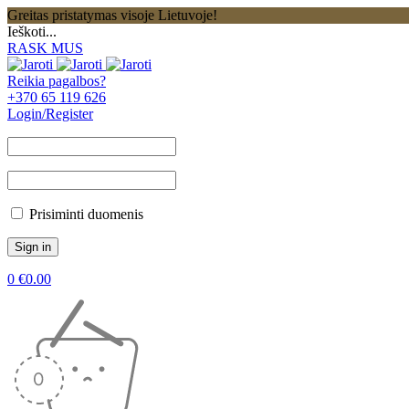
Greitas pristatymas visoje Lietuvoje!
Ieškoti...
RASK MUS
Reikia pagalbos?
+370 65 119 626
Login/Register
Prisiminti duomenis
0
€
0.00