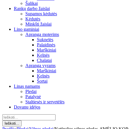
Šalikai
Rankų darbo žaislai
Supamos kėdutės
Kėdutės
Minkšti žaislai
Lino gaminiai
Apranga moterims
Suknelės
Palaidinės
Marškiniai
Kelnės
Chalatai
Apranga vyrams
Marškiniai
Kelnės
Šortai
Linas namams
Pledai
Patalynė
Staltiesės ir servetėlės
Dovanų idėjos
Pradžia
/
Pledai
/
Vilnos pledai
/
Natūralios vilnos pledas. SMĖLIO KO