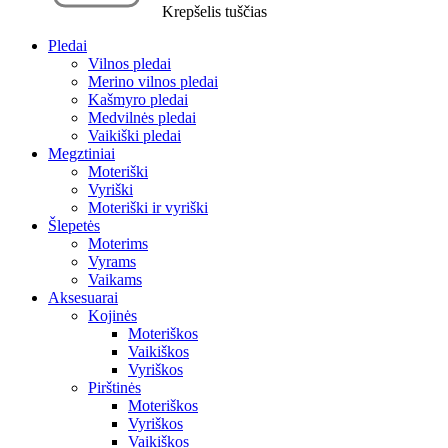
Krepšelis tuščias
Pledai
Vilnos pledai
Merino vilnos pledai
Kašmyro pledai
Medvilnės pledai
Vaikiški pledai
Megztiniai
Moteriški
Vyriški
Moteriški ir vyriški
Šlepetės
Moterims
Vyrams
Vaikams
Aksesuarai
Kojinės
Moteriškos
Vaikiškos
Vyriškos
Pirštinės
Moteriškos
Vyriškos
Vaikiškos