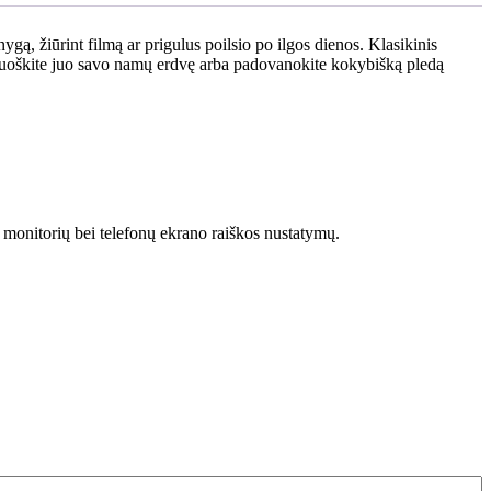
gą, žiūrint filmą ar prigulus poilsio po ilgos dienos. Klasikinis
Papuoškite juo savo namų erdvę arba padovanokite kokybišką pledą
o monitorių bei telefonų ekrano raiškos nustatymų.