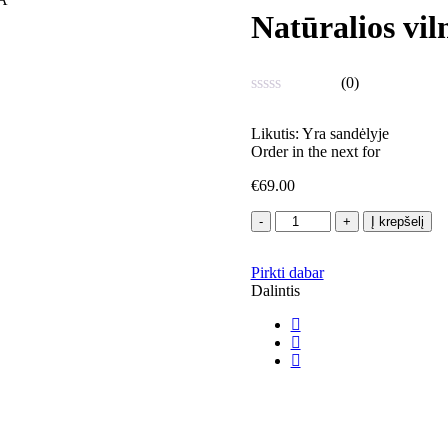
Natūralios v
(0)
Įvertinimas:
0
Likutis:
Yra sandėlyje
iš
Order in the next
for
5
€
69.00
produkto
Į krepšelį
kiekis:
Natūralios
Pirkti dabar
vilnos
Dalintis
pledas.
SMĖLIO
KOPA