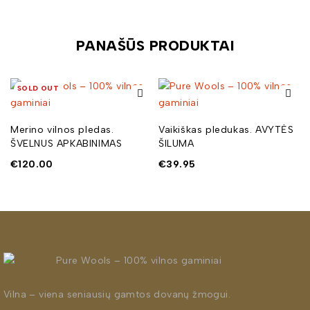
PANAŠŪS PRODUKTAI
SOLD OUT
Merino vilnos pledas.
Vaikiškas pledukas. AVYTĖS
ŠVELNUS APKABINIMAS
ŠILUMA
€
120.00
€
39.95
Vilna – viena seniausių gamtos dovanų žmogui.