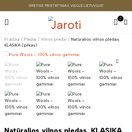
GREITAS PRISTATYMAS VISOJE LIETUVOJE!
0
Pradžia
/
Pledai
/
Vilnos pledai
/
Natūralios vilnos pledas.
KLASIKA (pilkas)
Natūralios vilnos pledas. KLASIKA