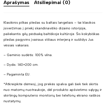
Aprašymas
Atsiliepimai (0)
Klasikinis pilkas pledas su baltais langeliais – tai klasikos
įsiveržimas į priekį skandinaviško dizaino istorijoje,
paliekantis gilų pėdsaką baltiškoje kultūroje. Šis kokybiškas
pledas pagyvins įvairaus stiliaus interjerą ir sušildys Jus
vėsiais vakarais.
– Gaminio sudėtis: 100% vilna.
– Dydis: 140×200 cm.
– Pagaminta EU.
*Atkreipkite dėmesį, jog prekės spalva gali šiek tiek skirtis
nuo matomų nuotraukoje, dėl produkto apšvietimo sąlygų ir
skirtingų kompiuterio monitorių bei telefonų ekrano raiškos
nustatymų.