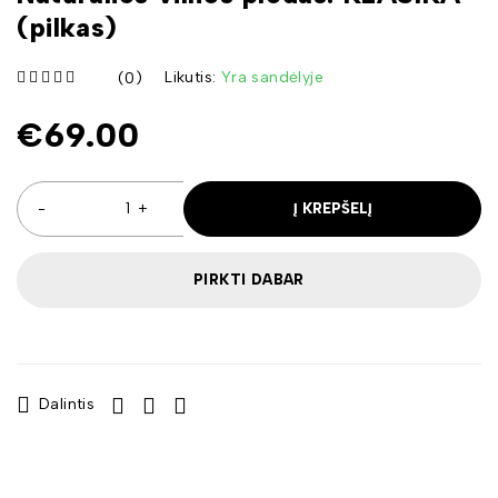
(pilkas)
Likutis:
Yra sandėlyje
(0)
iš 5
€
69.00
Į KREPŠELĮ
PIRKTI DABAR
Dalintis