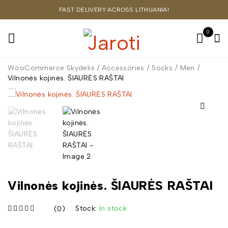
FAST DELIVERY ACROSS LITHUANIA!
0
WooCommerce Skydelis
/
Accessories
/
Socks
/
Men
/
Vilnonės kojinės. ŠIAURĖS RAŠTAI
Vilnonės kojinės. ŠIAURĖS RAŠTAI
Stock:
In stock
(0)
iš 5