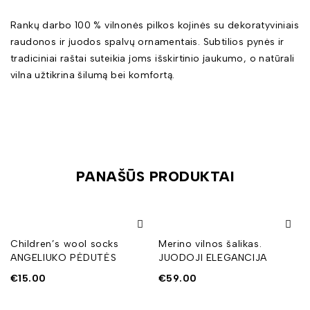
Rankų darbo 100 % vilnonės pilkos kojinės su dekoratyviniais
raudonos ir juodos spalvų ornamentais. Subtilios pynės ir
tradiciniai raštai suteikia joms išskirtinio jaukumo, o natūrali
vilna užtikrina šilumą bei komfortą.
PANAŠŪS PRODUKTAI
Children’s wool socks
Merino vilnos šalikas.
ANGELIUKO PĖDUTĖS
JUODOJI ELEGANCIJA
€
15.00
€
59.00